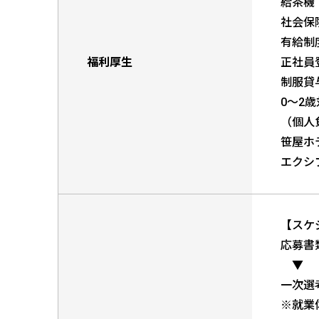
給茶機
社会保
有給制
福利厚生
正社員
制服貸
0～2
（個人
笹屋ホ
エクシ
【スケ
応募書
▼
一次選
※就業