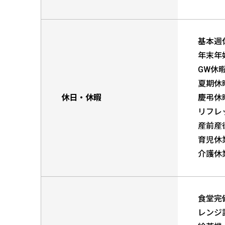
基本週
年末年
GW休
夏期休
休日・休暇
慶弔休
リフレ
産前産
育児休
介護休
食堂完
レンジ