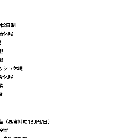
休2日制
始休暇
暇
暇
暇
ッシュ休暇
後休暇
業
業
備（昼食補助180円/日）
設置