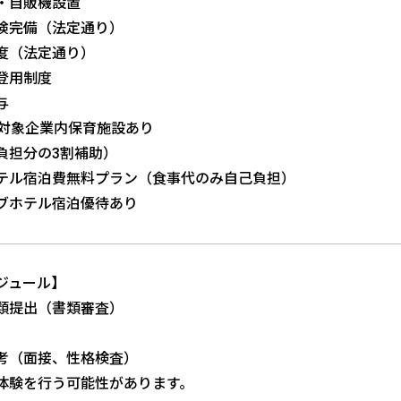
・自販機設置
険完備（法定通り）
度（法定通り）
登用制度
与
歳対象企業内保育施設あり
負担分の3割補助）
テル宿泊費無料プラン（食事代のみ自己負担）
ブホテル宿泊優待あり
ジュール】
類提出（書類審査）
考（面接、性格検査）
体験を行う可能性があります。