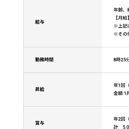
年齢、
【月給】1
給与
※上記
※その
勤務時間
8時25
年1回
昇給
金額 1
年2回（
賞与
計 5