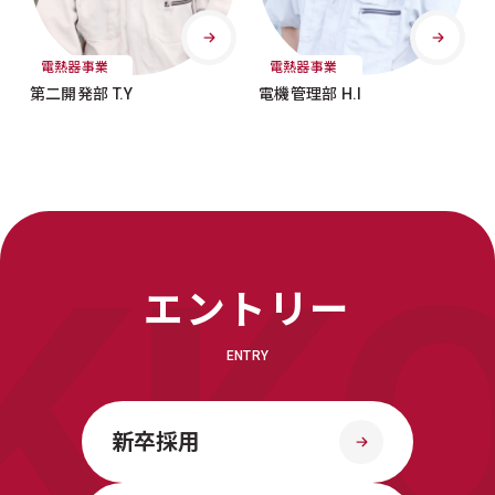
電熱器事業
電熱器事業
第二開発部 T.Y
電機管理部 H.I
KO
エントリー
ENTRY
新卒採用